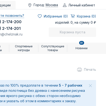
Город:
Москва
Личный кабинет
дукции
те позвонить?
Избранные (
0
)
Корзина (0)
) 2-174-200
изделий: 0, на сумму 0 ₽
) 2-174-201
Корзина пуста
n@chelznak.ru
81
и
Спортивные
Сопутствующие
Новинки
ры
награды
товары
Печать
аказ по 100% предоплате в течении
5 - 7 рабочих
 виде полотнища без древка с нанесением рисунка
ения яркого рисунка с обеих сторон необходимо
ки и указать об этом в комментариях к заказу.