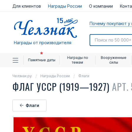
Для клиентов
Награды России
О компании
Конт
Почему покупают у 
Награды от производителя
Награды по
Вооруженные
Памятные даты
темам
силы
Челзнак.ру
Награды России
Флаги
ФЛАГ УССР (1919—1927)
АРТ. 
Флаги