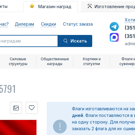
акты
Магазин наград
Изготовление про
Хоти
нас?
Дилерам
Скидки
Статус заказа
(351
(351
Искать
admi
Силовые
Общественные
Кортики и
Флаги 
структуры
награды
статуэтки
сувени
5791
Флаги изготавливаются на з
дней
. Флаги поставляются в
на одну сторону. Для получ
заказать 2 флага для их сшив