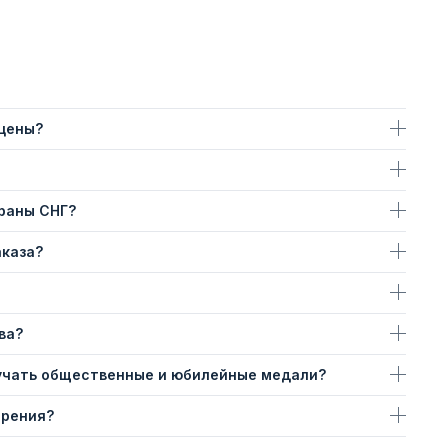
 цены?
траны СНГ?
аказа?
ва?
учать общественные и юбилейные медали?
ерения?