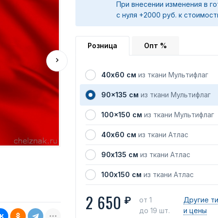
При внесении изменения в го
с нуля +2000 руб. к стоимост
Розница
Опт %
40х60 см
из ткани Мультифлаг
90x135 см
из ткани Мультифлаг
100x150 см
из ткани Мультифлаг
40х60 см
из ткани Атлас
90х135 см
из ткани Атлас
100х150 см
из ткани Атлас
2 650
₽
от 1
Другие т
до 19 шт.
и цены