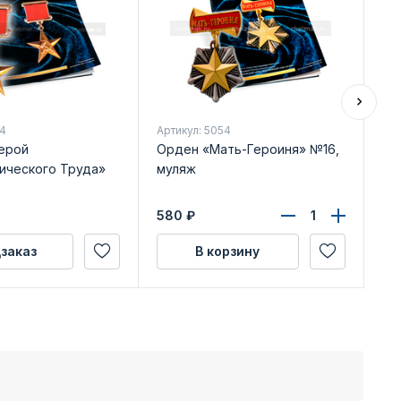
44
Артикул: 5054
Арт
ерой
Орден «Мать-Героиня» №16,
Ор
ического Труда»
муляж
Гр
580
₽
39
заказ
В корзину