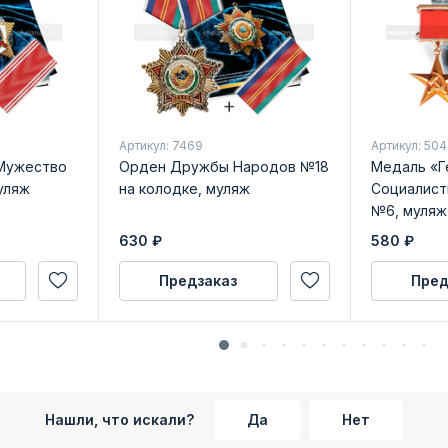
Артикул: 7469
Артикул: 50
Мужество
Орден Дружбы Народов №18
Медаль «Г
уляж
на колодке, муляж
Социалист
№6, муляж
630
₽
580
₽
Предзаказ
Пред
Нашли, что искали?
Да
Нет