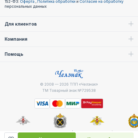
152-ФЗ:
Оферта
,
Политика обработки
и
Согласие на обработку
персональных данных
Для клиентов
Компания
Помощь
© 2008 — 2026
ТПП «Челзнак»
ТМ Товарный знак №729538
Министерство
Генштаб ВС РФ
Военно-морской
Воздуш