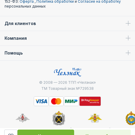
152-ФЗ:
Оферта
,
Политика обработки
и
Согласие на обработку
персональных данных
Для клиентов
Компания
Помощь
© 2008 — 2026
ТПП «Челзнак»
ТМ Товарный знак №729538
Министерство
Генштаб ВС РФ
Военно-морской
Воздуш