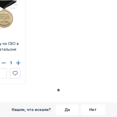
у на СВО в
атальоне
Нашли, что искали?
Да
Нет