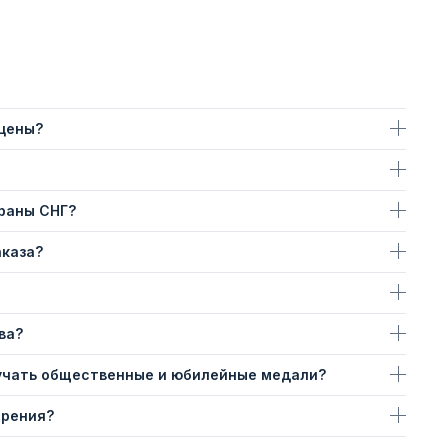
 цены?
траны СНГ?
аказа?
ва?
учать общественные и юбилейные медали?
ерения?