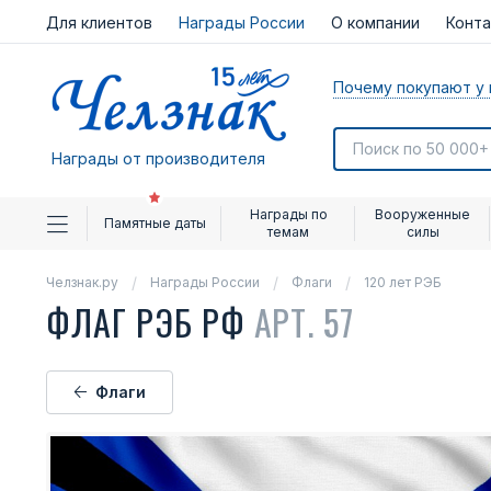
Для клиентов
Награды России
О компании
Конт
Почему покупают у 
Награды от производителя
Награды по
Вооруженные
Памятные даты
темам
силы
Челзнак.ру
Награды России
Флаги
120 лет РЭБ
ФЛАГ РЭБ РФ
АРТ. 57
Флаги