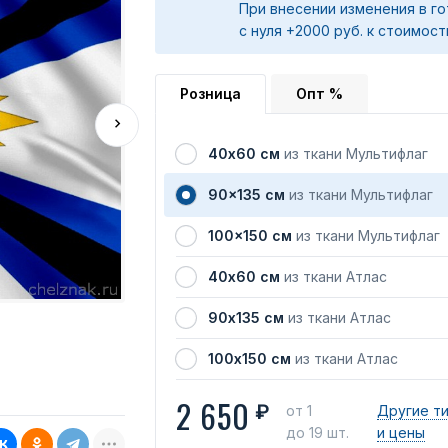
При внесении изменения в го
с нуля +2000 руб. к стоимост
Розница
Опт %
40х60 см
из ткани Мультифлаг
90x135 см
из ткани Мультифлаг
100x150 см
из ткани Мультифлаг
40х60 см
из ткани Атлас
90х135 см
из ткани Атлас
100х150 см
из ткани Атлас
2 650
₽
от 1
Другие т
до 19 шт.
и цены