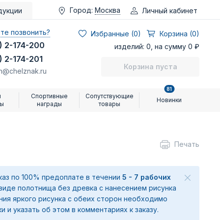
Город:
Москва
Личный кабинет
дукции
те позвонить?
Избранные (
0
)
Корзина (0)
) 2-174-200
изделий: 0, на сумму 0 ₽
) 2-174-201
Корзина пуста
n@chelznak.ru
81
и
Спортивные
Сопутствующие
Новинки
ры
награды
товары
Печать
аказ по 100% предоплате в течении
5 - 7 рабочих
 виде полотнища без древка с нанесением рисунка
ения яркого рисунка с обеих сторон необходимо
ки и указать об этом в комментариях к заказу.