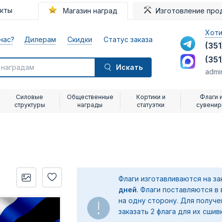
акты
Магазин наград
Изготовление про
Хоти
нас?
Дилерам
Скидки
Статус заказа
(351
(351
Искать
admi
Силовые
Общественные
Кортики и
Флаги 
структуры
награды
статуэтки
сувени
Флаги изготавливаются на з
дней
. Флаги поставляются в
на одну сторону. Для получ
заказать 2 флага для их сшив