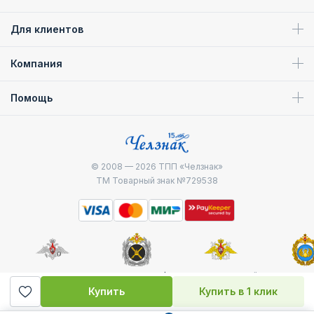
Для клиентов
Компания
Помощь
© 2008 — 2026
ТПП «Челзнак»
ТМ Товарный знак №729538
Министерство
Генштаб ВС РФ
Военно-морской
Воздуш
обороны
флот
десантные
Купить
Купить в 1 клик