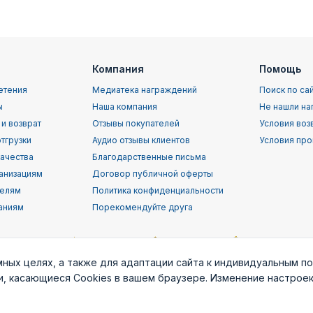
Компания
Помощь
етения
Медиатека награждений
Поиск по са
ы
Наша компания
Не нашли на
 и возврат
Отзывы покупателей
Условия воз
тгрузки
Аудио отзывы клиентов
Условия про
качества
Благодарственные письма
анизациям
Договор публичной оферты
телям
Политика конфиденциальности
аниям
Порекомендуйте друга
мных целях, а также для адаптации сайта к индивидуальным п
ки, касающиеся Cookies в вашем браузере. Изменение настрое
орской
Воздушно-
ВВС (ВКС) РФ
Пограничные
Служба
т
десантные
войска РФ
раз
войска