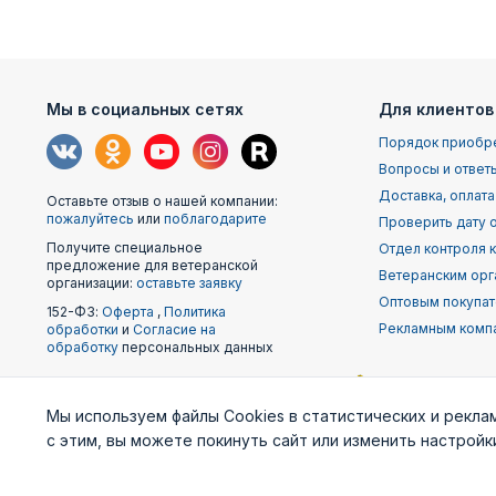
Мы в социальных сетях
Для клиентов
Порядок приобр
Вопросы и ответ
Доставка, оплата
Оставьте отзыв о нашей компании:
пожалуйтесь
или
поблагодарите
Проверить дату о
Получите специальное
Отдел контроля 
предложение для ветеранской
Ветеранским орг
организации:
оставьте заявку
Оптовым покупа
152-ФЗ:
Оферта
,
Политика
Рекламным комп
обработки
и
Согласие на
обработку
персональных данных
Наши
Мы используем файлы Cookies в статистических и рекла
партнеры
с этим, вы можете покинуть сайт или изменить настрой
Министерство
Генштаб ВС РФ
Военно-м
обороны
фло