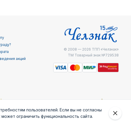
йту
граду?
© 2008 — 2026
ТПП «Челзнак»
врата
ТМ Товарный знак №729538
ведения акций
отребностям пользователей. Если вы не согласны
к может ограничить функциональность сайта.
 внешней
Железнодоржные
Министерство
МЧС России
ведки
войска РФ
внутренних дел