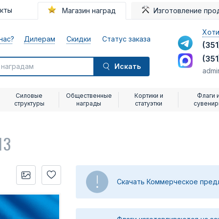
акты
Магазин наград
Изготовление про
Хоти
нас?
Дилерам
Скидки
Статус заказа
(351
(351
Искать
admi
Силовые
Общественные
Кортики и
Флаги 
структуры
награды
статуэтки
сувени
13
Скачать Коммерческое пре