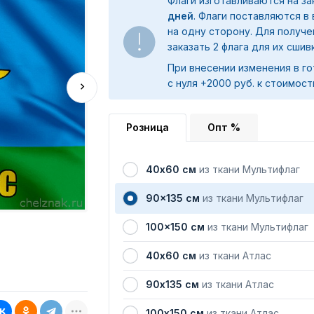
Флаги изготавливаются на з
дней
. Флаги поставляются в
на одну сторону. Для получ
заказать 2 флага для их сшив
При внесении изменения в го
с нуля +2000 руб. к стоимост
Розница
Опт %
40х60 см
из ткани Мультифлаг
90x135 см
из ткани Мультифлаг
100x150 см
из ткани Мультифлаг
40х60 см
из ткани Атлас
90х135 см
из ткани Атлас
100х150 см
из ткани Атлас