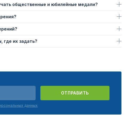
учать общественные и юбилейные медали?
ерения?
ерений?
, где их задать?
ОТПРАВИТЬ
персональных данных