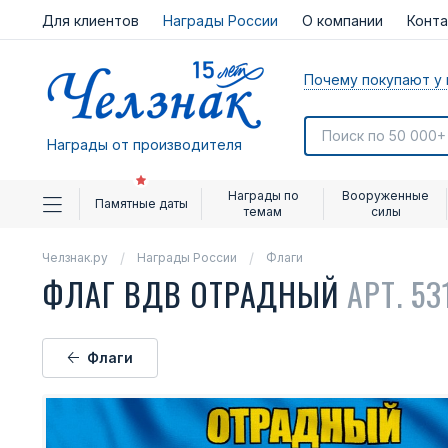
Для клиентов
Награды России
О компании
Конт
Почему покупают у 
Награды от производителя
Награды по
Вооруженные
Памятные даты
темам
силы
Челзнак.ру
Награды России
Флаги
ФЛАГ ВДВ ОТРАДНЫЙ
АРТ. 53
Флаги