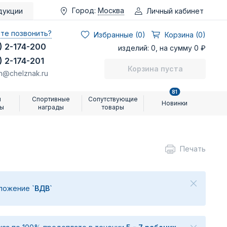
Город:
Москва
Личный кабинет
дукции
те позвонить?
Избранные (
0
)
Корзина (0)
) 2-174-200
изделий: 0, на сумму 0 ₽
) 2-174-201
Корзина пуста
n@chelznak.ru
81
и
Спортивные
Сопутствующие
Новинки
ры
награды
товары
Печать
дложение
`ВДВ`