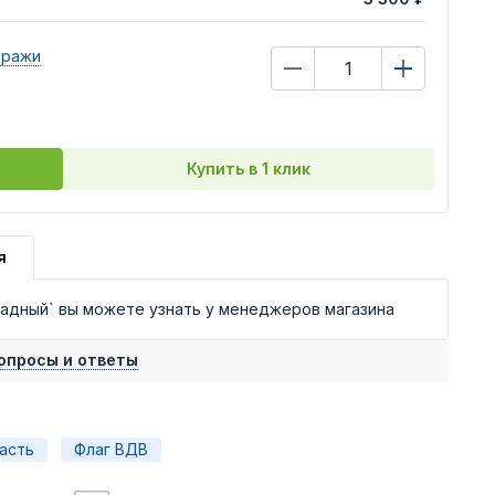
иражи
Купить в 1 клик
я
адный` вы можете узнать у менеджеров магазина
опросы и ответы
асть
Флаг ВДВ