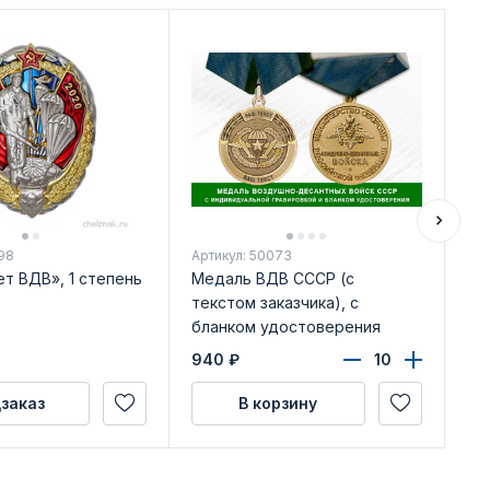
Ди
98
Артикул: 50073
Арт
ет ВДВ», 1 степень
Медаль ВДВ СССР (с
Зн
текстом заказчика), с
де
бланком удостоверения
940
₽
32
заказ
В корзину