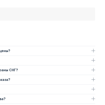
 цены?
траны СНГ?
аказа?
ва?