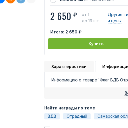
2 650
₽
от 1
Другие т
до 19 шт.
и цены
Итого:
2 650 ₽
Купить
Характеристики
Информаци
Информацию о товаре `Флаг ВДВ Отр
В
Найти награды по теме
ВДВ
Отрадный
Самарская обл