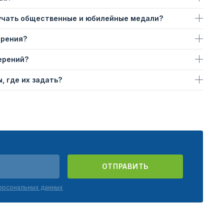
учать общественные и юбилейные медали?
ерения?
ерений?
, где их задать?
ОТПРАВИТЬ
персональных данных