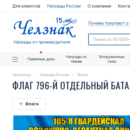
Для клиентов
Награды России
О компании
Конт
Почему покупают у 
Награды от производителя
Награды по
Вооруженные
Памятные даты
темам
силы
Челзнак.ру
Награды России
Флаги
ФЛАГ 796-Й ОТДЕЛЬНЫЙ БАТ
Флаги