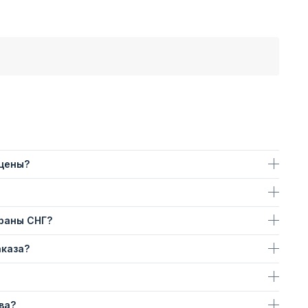
 цены?
траны СНГ?
аказа?
ва?