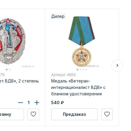
Дилер
979
Артикул: 4859
Арт
ет ВДВ», 2 степень
Медаль «Ветеран-
Зн
интернационалист ВДВ» с
бл
бланком удостоверения
540
₽
52
рзину
Предзаказ