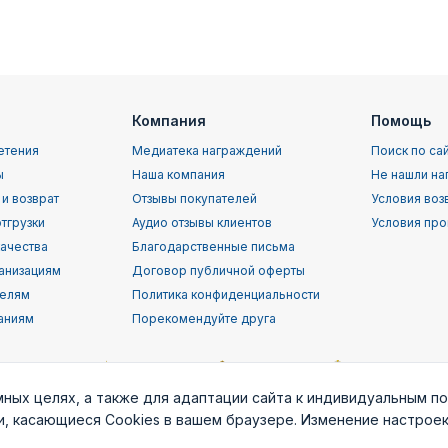
Компания
Помощь
етения
Медиатека награждений
Поиск по са
ы
Наша компания
Не нашли на
 и возврат
Отзывы покупателей
Условия воз
тгрузки
Аудио отзывы клиентов
Условия про
качества
Благодарственные письма
анизациям
Договор публичной оферты
телям
Политика конфиденциальности
аниям
Порекомендуйте друга
мных целях, а также для адаптации сайта к индивидуальным п
ки, касающиеся Cookies в вашем браузере. Изменение настрое
орской
Воздушно-
ВВС (ВКС) РФ
Пограничные
Служба
т
десантные
войска РФ
раз