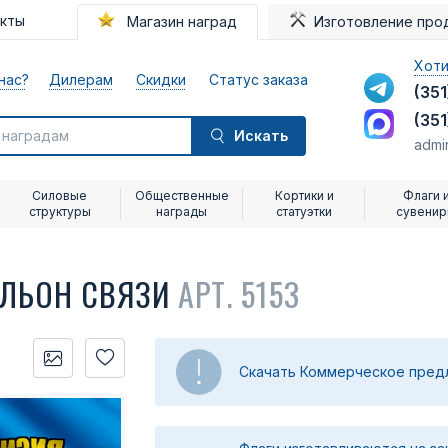
акты
Магазин наград
Изготовление про
Хоти
нас?
Дилерам
Скидки
Статус заказа
(351
(351
Искать
admi
Силовые
Общественные
Кортики и
Флаги 
структуры
награды
статуэтки
сувени
АЛЬОН СВЯЗИ
АРТ. 5153
Скачать Коммерческое пре