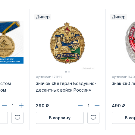
Дилер
Дилер
Артикул: 17822
Артикул: 34
кстом
Значок «Ветеран Воздушно-
Знак «90 л
ком
десантных войск России»
390
₽
490
₽
В корзину
В ко