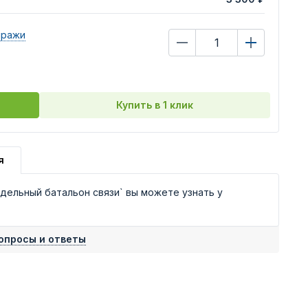
иражи
Купить в 1 клик
я
дельный батальон связи` вы можете узнать у
опросы и ответы