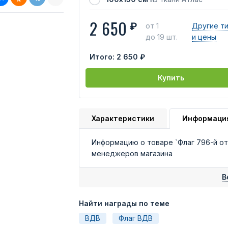
2 650
₽
от 1
Другие т
до 19 шт.
и цены
Итого:
2 650 ₽
Купить
Характеристики
Информаци
Информацию о товаре `Флаг 796-й от
менеджеров магазина
В
Найти награды по теме
ВДВ
Флаг ВДВ