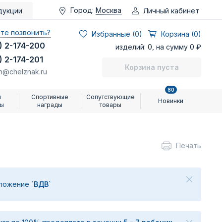
Город:
Москва
Личный кабинет
дукции
те позвонить?
Избранные (
0
)
Корзина (0)
) 2-174-200
изделий: 0, на сумму 0 ₽
) 2-174-201
Корзина пуста
n@chelznak.ru
80
и
Спортивные
Сопутствующие
Новинки
ры
награды
товары
Печать
дложение
`ВДВ`