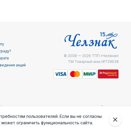
йту
граду?
© 2008 — 2026
ТПП «Челзнак»
врата
ТМ Товарный знак №729538
ведения акций
отребностям пользователей. Если вы не согласны
к может ограничить функциональность сайта.
 внешней
Железнодоржные
Министерство
МЧС России
ведки
войска РФ
внутренних дел