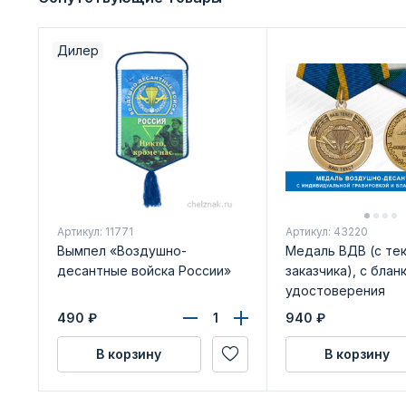
Дилер
Артикул: 11771
Артикул: 43220
Вымпел «Воздушно-
Медаль ВДВ (с те
десантные войска России»
заказчика), с блан
удостоверения
490
₽
940
₽
В корзину
В корзину