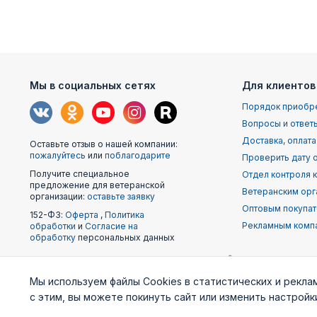
Мы в социальных сетях
Для клиентов
Порядок приобр
Вопросы и ответ
Доставка, оплата
Оставьте отзыв о нашей компании:
пожалуйтесь
или
поблагодарите
Проверить дату о
Получите специальное
Отдел контроля 
предложение для ветеранской
Ветеранским орг
организации:
оставьте заявку
Оптовым покупа
152-ФЗ:
Оферта
,
Политика
Рекламным комп
обработки
и
Согласие на
обработку
персональных данных
Наши
Мы используем файлы Cookies в статистических и рекла
партнеры
с этим, вы можете покинуть сайт или изменить настрой
Министерство
Генштаб ВС РФ
Военно-м
обороны
фло