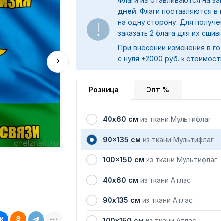
Флаги изготавливаются на з
дней
. Флаги поставляются в
на одну сторону. Для получ
заказать 2 флага для их сшив
При внесении изменения в го
с нуля +2000 руб. к стоимост
Розница
Опт %
40х60 см
из ткани Мультифлаг
90x135 см
из ткани Мультифлаг
100x150 см
из ткани Мультифлаг
40х60 см
из ткани Атлас
90х135 см
из ткани Атлас
100х150 см
из ткани Атлас