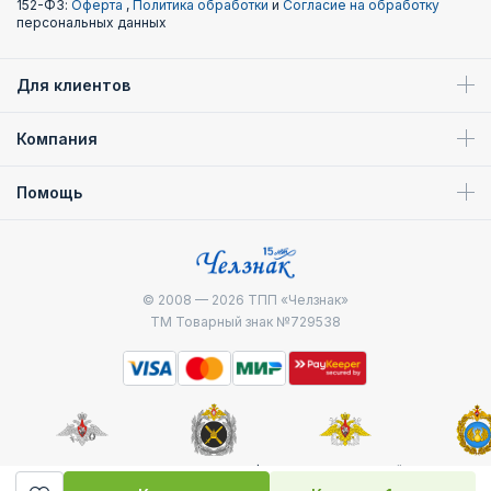
152-ФЗ:
Оферта
,
Политика обработки
и
Согласие на обработку
персональных данных
Для клиентов
Компания
Помощь
© 2008 — 2026
ТПП «Челзнак»
ТМ Товарный знак №729538
Министерство
Генштаб ВС РФ
Военно-морской
Воздуш