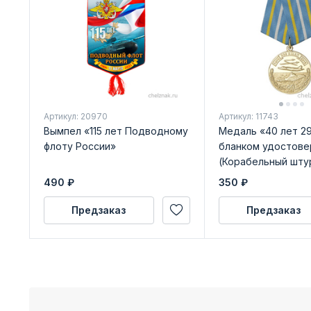
Артикул: 20970
Артикул: 11743
Вымпел «115 лет Подводному
Медаль «40 лет 2
флоту России»
бланком удостове
(Корабельный шту
авиационный полк
490
₽
350
₽
Предзаказ
Предзаказ