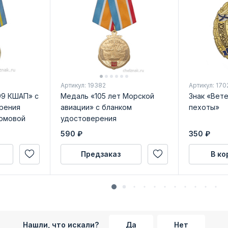
Артикул: 19382
Артикул: 170
99 КШАП» с
Медаль «105 лет Морской
Знак «Вет
рения
авиации» с бланком
пехоты»
рмовой
удостоверения
)
590
₽
350
₽
Предзаказ
В ко
Нашли, что искали?
Да
Нет