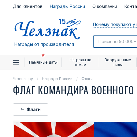
Для клиентов
Награды России
О компании
Конт
Почему покупают у 
Награды от производителя
Награды по
Вооруженные
Памятные даты
темам
силы
Челзнак.ру
Награды России
Флаги
ФЛАГ КОМАНДИРА ВОЕННОГО П
Флаги