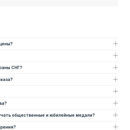
 цены?
траны СНГ?
аказа?
ва?
учать общественные и юбилейные медали?
ерения?