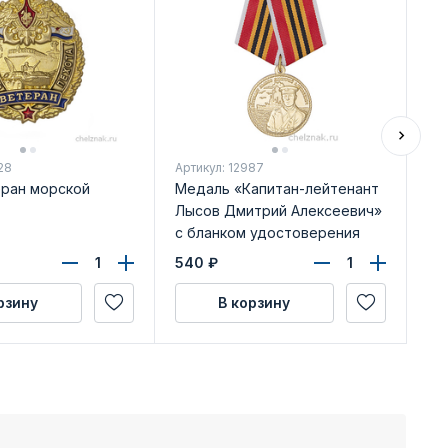
28
Артикул: 12987
Арт
еран морской
Медаль «Капитан-лейтенант
Ме
Лысов Дмитрий Алексеевич»
на
с бланком удостоверения
бл
540
₽
59
рзину
В корзину