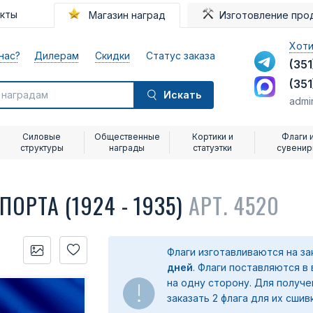
акты
Магазин наград
Изготовление про
Хоти
нас?
Дилерам
Скидки
Статус заказа
(351
(351
Искать
admi
Силовые
Общественные
Кортики и
Флаги 
структуры
награды
статуэтки
сувени
ОРТА (1924 - 1935)
АРТ. 4520
Флаги изготавливаются на з
дней
. Флаги поставляются в
на одну сторону. Для получ
заказать 2 флага для их сшив