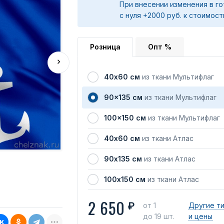
При внесении изменения в го
с нуля +2000 руб. к стоимост
Розница
Опт %
40х60 см
из ткани Мультифлаг
90x135 см
из ткани Мультифлаг
100x150 см
из ткани Мультифлаг
40х60 см
из ткани Атлас
90х135 см
из ткани Атлас
100х150 см
из ткани Атлас
2 650
₽
от 1
Другие т
до 19 шт.
и цены