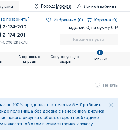
Город:
Москва
Личный кабинет
дукции
те позвонить?
Избранные (
0
)
Корзина (0)
) 2-174-200
изделий: 0, на сумму 0 ₽
) 2-174-201
Корзина пуста
n@chelznak.ru
81
и
Спортивные
Сопутствующие
Новинки
ры
награды
товары
Печать
аказ по 100% предоплате в течении
5 - 7 рабочих
 виде полотнища без древка с нанесением рисунка
ения яркого рисунка с обеих сторон необходимо
ки и указать об этом в комментариях к заказу.