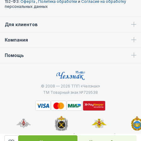
152-ФЗ:
Оферта
,
Политика обработки
и
Согласие на обработку
персональных данных
Для клиентов
Компания
Помощь
© 2008 — 2026
ТПП «Челзнак»
ТМ Товарный знак №729538
Министерство
Генштаб ВС РФ
Военно-морской
Воздуш