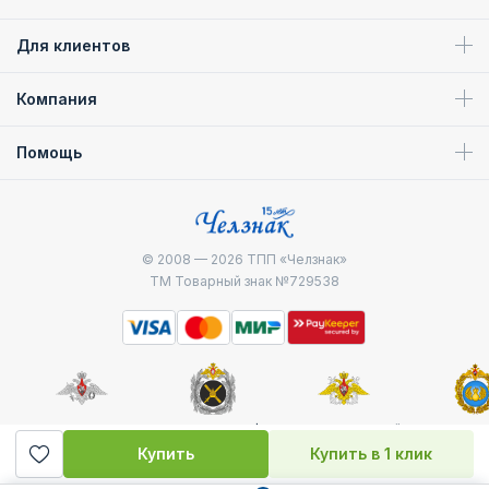
Для клиентов
Компания
Помощь
© 2008 — 2026
ТПП «Челзнак»
ТМ Товарный знак №729538
Министерство
Генштаб ВС РФ
Военно-морской
Воздуш
обороны
флот
десантные
Купить
Купить в 1 клик