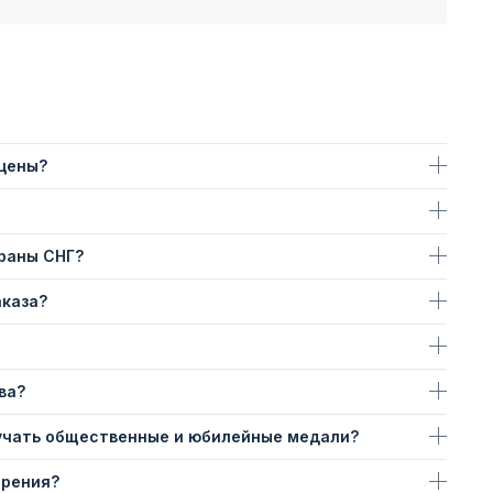
 цены?
траны СНГ?
аказа?
ва?
учать общественные и юбилейные медали?
ерения?