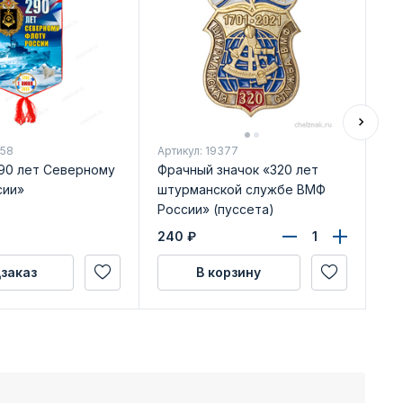
658
Артикул: 19377
Арт
90 лет Северному
Фрачный значок «320 лет
Ме
сии»
штурманской службе ВМФ
ав
России» (пуссета)
фл
уд
240
₽
59
заказ
В корзину