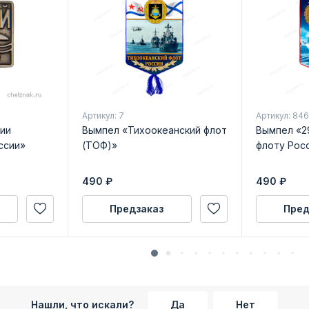
Артикул: 7
Артикул: 84
ии
Вымпел «Тихоокеанский флот
Вымпел «2
ссии»
(ТОФ)»
флоту Рос
490
₽
490
₽
Предзаказ
Пред
Нашли, что искали?
Да
Нет