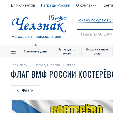
Для клиентов
Награды России
О компании
Конт
Почему покупают у 
Награды от производителя
Награды по
Вооруженные
Памятные даты
темам
силы
Челзнак.ру
Награды России
Флаги
ФЛАГ ВМФ РОССИИ КОСТЕРЁ
Флаги