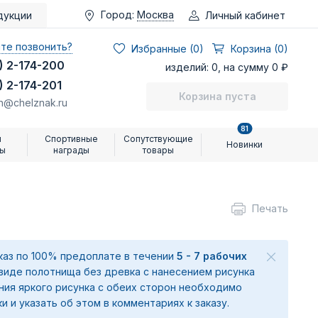
Город:
Москва
Личный кабинет
дукции
те позвонить?
Избранные (
0
)
Корзина (0)
) 2-174-200
изделий: 0, на сумму 0 ₽
) 2-174-201
Корзина пуста
n@chelznak.ru
81
и
Спортивные
Сопутствующие
Новинки
ры
награды
товары
Печать
аказ по 100% предоплате в течении
5 - 7 рабочих
 виде полотнища без древка с нанесением рисунка
ения яркого рисунка с обеих сторон необходимо
ки и указать об этом в комментариях к заказу.