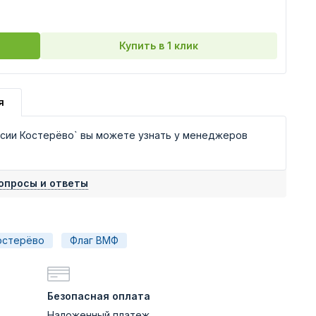
Купить в 1 клик
я
сии Костерёво` вы можете узнать у менеджеров
опросы и ответы
остерёво
Флаг ВМФ
Безопасная оплата
Наложенный платеж,