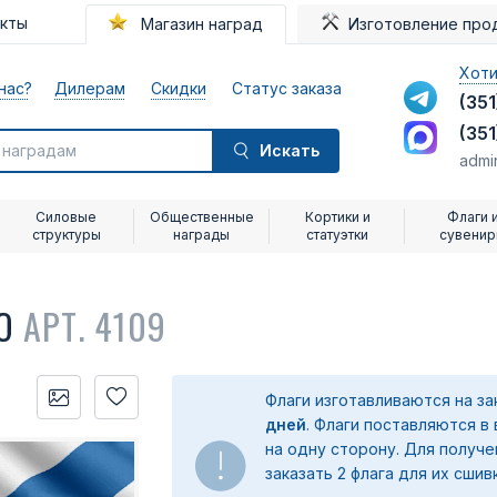
акты
Магазин наград
Изготовление про
Хоти
нас?
Дилерам
Скидки
Статус заказа
(351
(351
Искать
admi
Силовые
Общественные
Кортики и
Флаги 
структуры
награды
статуэтки
сувени
ВО
АРТ. 4109
Флаги изготавливаются на з
дней
. Флаги поставляются в
на одну сторону. Для получ
заказать 2 флага для их сшив