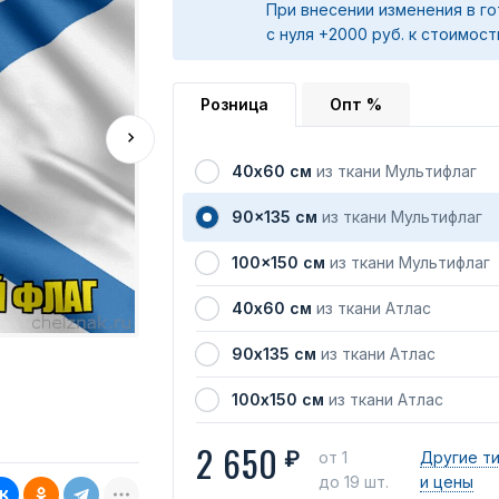
При внесении изменения в го
с нуля +2000 руб. к стоимост
Розница
Опт %
40х60 см
из ткани Мультифлаг
90x135 см
из ткани Мультифлаг
100x150 см
из ткани Мультифлаг
40х60 см
из ткани Атлас
90х135 см
из ткани Атлас
100х150 см
из ткани Атлас
2 650
₽
от 1
Другие т
до 19 шт.
и цены