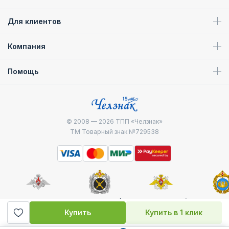
Для клиентов
Компания
Помощь
© 2008 — 2026
ТПП «Челзнак»
ТМ Товарный знак №729538
Министерство
Генштаб ВС РФ
Военно-морской
Воздуш
обороны
флот
десантные
Купить
Купить в 1 клик