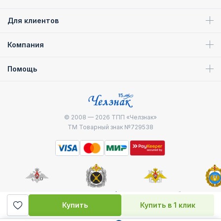
Для клиентов
Компания
Помощь
© 2008 — 2026
ТПП «Челзнак»
ТМ Товарный знак №729538
Министерство
Генштаб ВС РФ
Военно-морской
Воздуш
обороны
флот
десантные
Купить
Купить в 1 клик