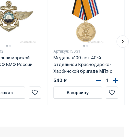
02
Артикул: 15631
Арт
 знак морской
Медаль «100 лет 40-й
Ме
ОФ ВМФ России
отдельной Краснодарско-
ко
Харбинской бригаде МП» с
ра
бланком удостоверения
уд
540
₽
45
заказ
В корзину