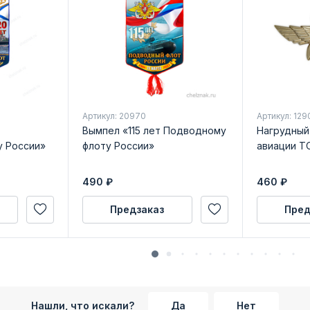
Артикул: 20970
Артикул: 129
Вымпел «115 лет Подводному
Нагрудный
у России»
флоту России»
авиации Т
490
₽
460
₽
Предзаказ
Пред
Нашли, что искали?
Да
Нет