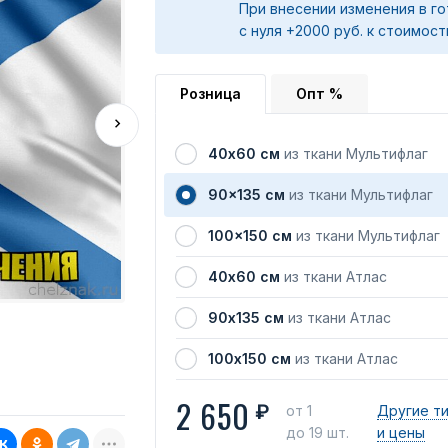
При внесении изменения в го
с нуля +2000 руб. к стоимост
Розница
Опт %
40х60 см
из ткани Мультифлаг
90x135 см
из ткани Мультифлаг
100x150 см
из ткани Мультифлаг
40х60 см
из ткани Атлас
90х135 см
из ткани Атлас
100х150 см
из ткани Атлас
2 650
₽
от 1
Другие т
до 19 шт.
и цены