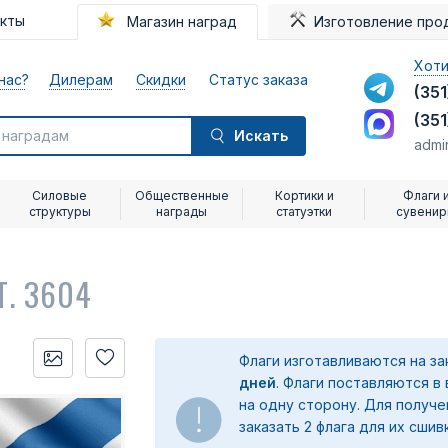
акты
Магазин наград
Изготовление про
Хоти
нас?
Дилерам
Скидки
Статус заказа
(351
(351
Искать
admi
Силовые
Общественные
Кортики и
Флаги 
структуры
награды
статуэтки
сувени
Т. 3604
Флаги изготавливаются на з
дней
. Флаги поставляются в
на одну сторону. Для получ
заказать 2 флага для их сшив