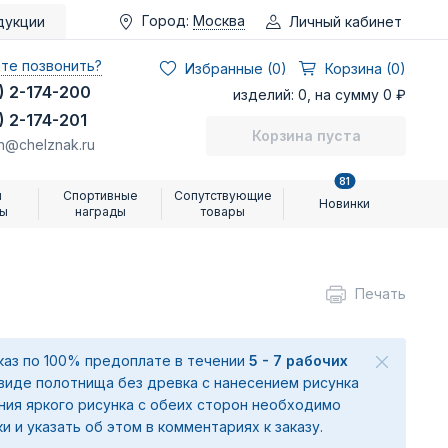
Город:
Москва
Личный кабинет
дукции
те позвонить?
Избранные (
0
)
Корзина (0)
) 2-174-200
изделий: 0, на сумму 0 ₽
) 2-174-201
Корзина пуста
n@chelznak.ru
81
и
Спортивные
Сопутствующие
Новинки
ры
награды
товары
Печать
аказ по 100% предоплате в течении
5 - 7 рабочих
 виде полотнища без древка с нанесением рисунка
ения яркого рисунка с обеих сторон необходимо
ки и указать об этом в комментариях к заказу.