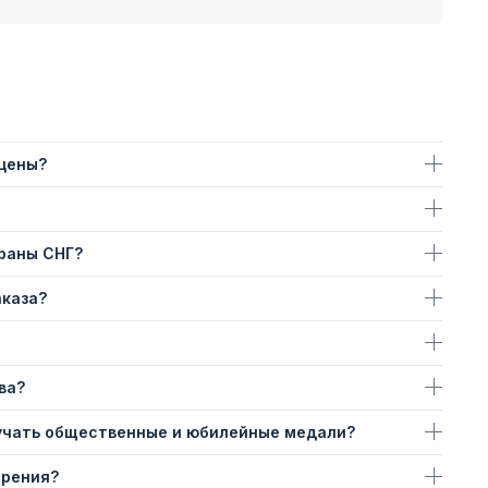
 цены?
траны СНГ?
аказа?
ва?
учать общественные и юбилейные медали?
ерения?