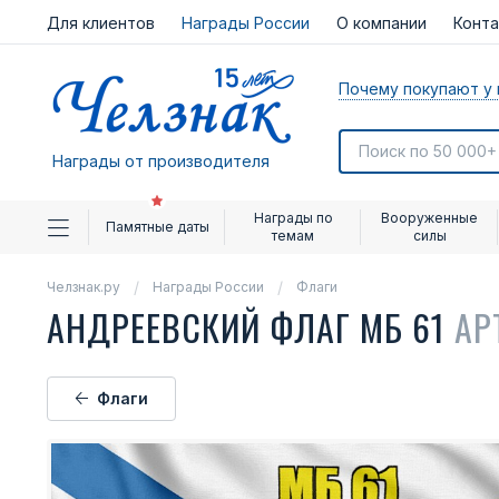
Для клиентов
Награды России
О компании
Конт
Почему покупают у 
Награды от производителя
Награды по
Вооруженные
Памятные даты
темам
силы
Челзнак.ру
Награды России
Флаги
АНДРЕЕВСКИЙ ФЛАГ МБ 61
АР
Флаги