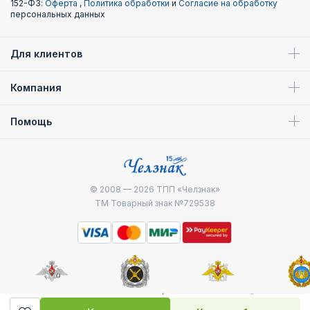
152-ФЗ:
Оферта
,
Политика обработки
и
Согласие на обработку
персональных данных
Для клиентов
Компания
Помощь
© 2008 — 2026
ТПП «Челзнак»
ТМ Товарный знак №729538
Министерство
Генштаб ВС РФ
Военно-морской
Воздуш