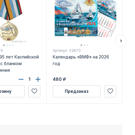
76
Артикул: 33870
Арт
95 лет Каспийской
Календарь «ВМФ» на 2026
Зн
 с бланком
год
по
ения
480
₽
10
рзину
Предзаказ