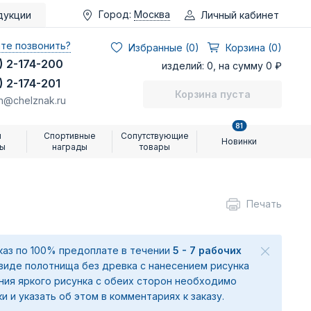
Город:
Москва
Личный кабинет
дукции
те позвонить?
Избранные (
0
)
Корзина (0)
) 2-174-200
изделий: 0, на сумму 0 ₽
) 2-174-201
Корзина пуста
n@chelznak.ru
81
и
Спортивные
Сопутствующие
Новинки
ры
награды
товары
Печать
аказ по 100% предоплате в течении
5 - 7 рабочих
 виде полотнища без древка с нанесением рисунка
ения яркого рисунка с обеих сторон необходимо
ки и указать об этом в комментариях к заказу.