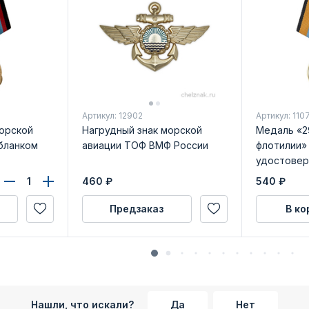
Артикул: 12902
Артикул: 110
морской
Нагрудный знак морской
Медаль «2
бланком
авиации ТОФ ВМФ России
флотилии»
удостовер
460
₽
540
₽
Предзаказ
В ко
Нашли, что искали?
Да
Нет