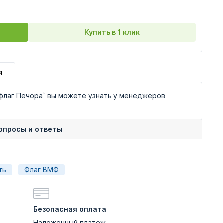
Купить в 1 клик
я
флаг Печора` вы можете узнать у менеджеров
опросы и ответы
ть
Флаг ВМФ
Безопасная оплата
Наложенный платеж,