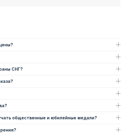
 цены?
траны СНГ?
аказа?
ва?
учать общественные и юбилейные медали?
ерения?