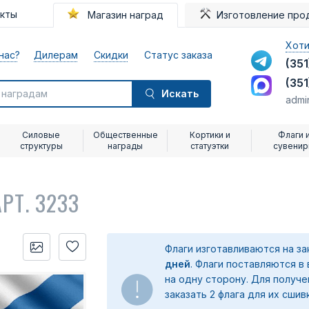
акты
Магазин наград
Изготовление про
Хоти
нас?
Дилерам
Скидки
Статус заказа
(351
(351
Искать
admi
Силовые
Общественные
Кортики и
Флаги 
структуры
награды
статуэтки
сувени
АРТ. 3233
Флаги изготавливаются на з
дней
. Флаги поставляются в
на одну сторону. Для получ
заказать 2 флага для их сшив