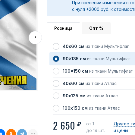
При внесении изменения в го
с нуля +2000 руб. к стоимост
Розница
Опт %
40х60 см
из ткани Мультифлаг
90x135 см
из ткани Мультифлаг
100x150 см
из ткани Мультифлаг
40х60 см
из ткани Атлас
90х135 см
из ткани Атлас
100х150 см
из ткани Атлас
2 650
₽
от 1
Другие т
до 19 шт.
и цены