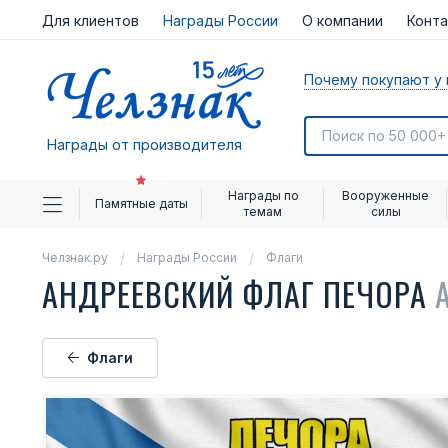
Для клиентов
Награды России
О компании
Конт
Почему покупают у 
Награды от производителя
Награды по
Вооруженные
Памятные даты
темам
силы
Челзнак.ру
Награды России
Флаги
АНДРЕЕВСКИЙ ФЛАГ ПЕЧОРА
Флаги