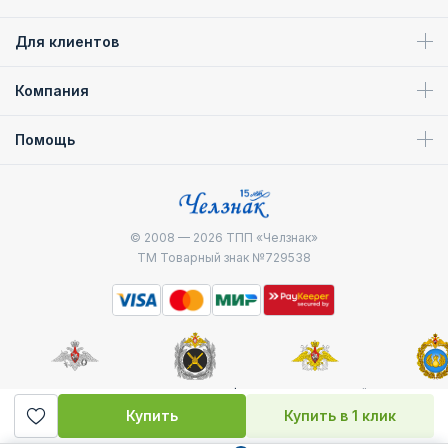
Для клиентов
Компания
Помощь
© 2008 — 2026
ТПП «Челзнак»
ТМ Товарный знак №729538
Министерство
Генштаб ВС РФ
Военно-морской
Воздуш
обороны
флот
десантные
Купить
Купить в 1 клик