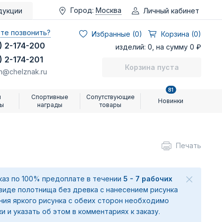
Город:
Москва
Личный кабинет
дукции
те позвонить?
Избранные (
0
)
Корзина (0)
) 2-174-200
изделий: 0, на сумму 0 ₽
) 2-174-201
Корзина пуста
n@chelznak.ru
81
и
Спортивные
Сопутствующие
Новинки
ры
награды
товары
Печать
аказ по 100% предоплате в течении
5 - 7 рабочих
 виде полотнища без древка с нанесением рисунка
ения яркого рисунка с обеих сторон необходимо
ки и указать об этом в комментариях к заказу.