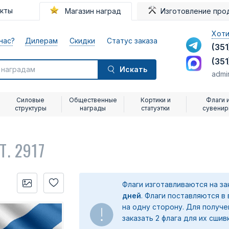
акты
Магазин наград
Изготовление про
Хоти
нас?
Дилерам
Скидки
Статус заказа
(351
(351
Искать
admi
Силовые
Общественные
Кортики и
Флаги 
структуры
награды
статуэтки
сувени
Т. 2917
Флаги изготавливаются на з
дней
. Флаги поставляются в
на одну сторону. Для получ
заказать 2 флага для их сшив