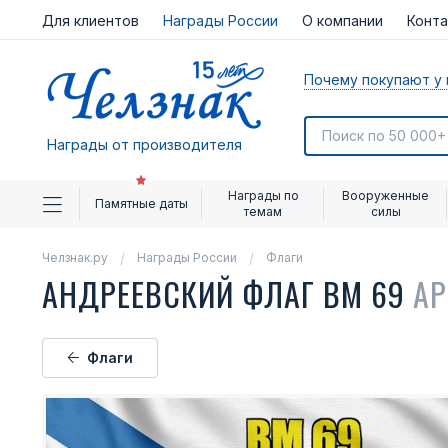
Для клиентов
Награды России
О компании
Конт
Почему покупают у 
Награды от производителя
Награды по
Вооруженные
Памятные даты
темам
силы
Челзнак.ру
Награды России
Флаги
АНДРЕЕВСКИЙ ФЛАГ ВМ 69
АР
Флаги