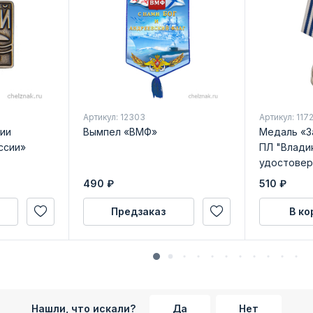
Артикул: 12303
Артикул: 1172
ии
Вымпел «ВМФ»
Медаль «З
ссии»
ПЛ "Владик
удостовер
490
₽
510
₽
Предзаказ
В ко
Нашли, что искали?
Да
Нет