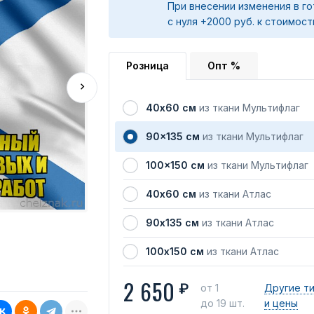
При внесении изменения в го
с нуля +2000 руб. к стоимост
Розница
Опт %
40х60 см
из ткани Мультифлаг
90x135 см
из ткани Мультифлаг
100x150 см
из ткани Мультифлаг
40х60 см
из ткани Атлас
90х135 см
из ткани Атлас
100х150 см
из ткани Атлас
2 650
₽
от 1
Другие т
до 19 шт.
и цены