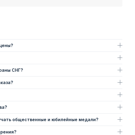
 цены?
траны СНГ?
аказа?
ва?
учать общественные и юбилейные медали?
ерения?