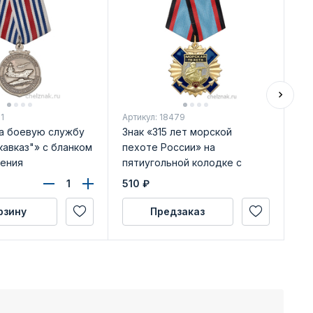
1
Артикул: 18479
Арт
а боевую службу
Знак «315 лет морской
Ме
авказ"» с бланком
пехоте России» на
на
ения
пятиугольной колодке с
бл
бланком удостоверения
510
₽
59
рзину
Предзаказ