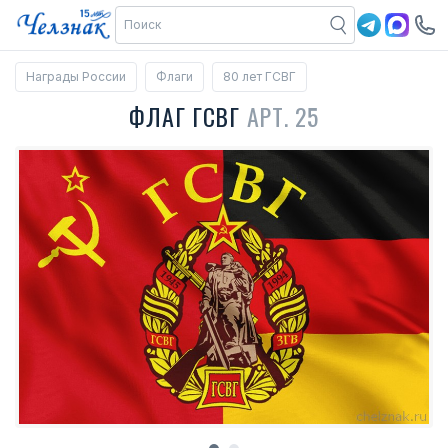
Награды России
Флаги
80 лет ГСВГ
ФЛАГ ГСВГ
АРТ. 25