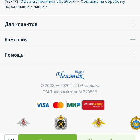
152-ФЗ:
Оферта
,
Политика обработки
и
Согласие на обработку
персональных данных
Для клиентов
Компания
Помощь
© 2008 — 2026
ТПП «Челзнак»
ТМ Товарный знак №729538
Министерство
Генштаб ВС РФ
Военно-морской
Воздуш