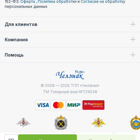
152-ФЗ:
Оферта
,
Политика обработки
и
Согласие на обработку
персональных данных
Для клиентов
Компания
Помощь
© 2008 — 2026
ТПП «Челзнак»
ТМ Товарный знак №729538
Министерство
Генштаб ВС РФ
Военно-морской
Воздуш