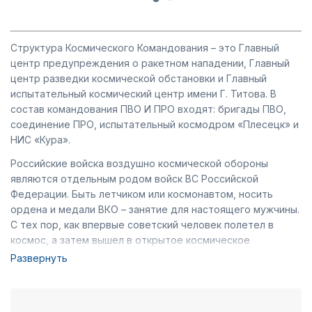
Структура Космического Командования –­­­­­­­ это Главный
центр предупреждения о ракетном нападении, Главный
центр разведки космической обстановки и Главный
испытательный космический центр имени Г. Титова. В
состав командования ПВО И ПРО входят: бригады ПВО,
соединение ПРО, испытательный космодром «Плесецк» и
НИС «Кура».
Российские войска воздушно космической обороны
являются отдельным родом войск ВС Российской
Федерации. Быть летчиком или космонавтом, носить
ордена и медали ВКО – занятие для настоящего мужчины.
С тех пор, как впервые советский человек полетел в
космос, а затем вышел в открытое космическое
пространство, любой мальчишка мечтал стать
Развернуть
космонавтом. Ведомственные медали и ордена России –
лучший знак признания заслуг военнослужащего этого
знаменитого министерства. Льготы военным