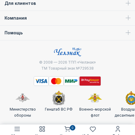
Для клиентов
Компания
Помощь
© 2008 — 2026
ТПП «Челзнак»
ТМ Товарный знак №729538
Министерство
Генштаб ВС РФ
Военно-морской
Воздуш
обороны
флот
десантные
0