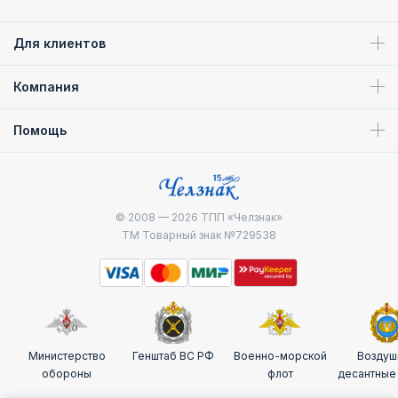
Для клиентов
Компания
Помощь
© 2008 — 2026
ТПП «Челзнак»
ТМ Товарный знак №729538
Министерство
Генштаб ВС РФ
Военно-морской
Воздуш
обороны
флот
десантные