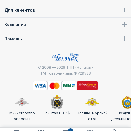
Для клиентов
Компания
Помощь
© 2008 — 2026
ТПП «Челзнак»
ТМ Товарный знак №729538
Министерство
Генштаб ВС РФ
Военно-морской
Воздуш
обороны
флот
десантные