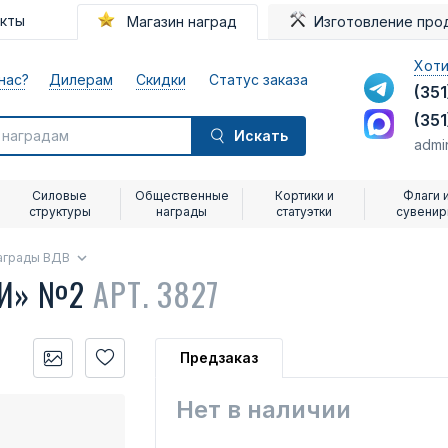
акты
Магазин наград
Изготовление про
Хоти
нас?
Дилерам
Скидки
Статус заказа
(351
(351
Искать
admi
Силовые
Общественные
Кортики и
Флаги 
структуры
награды
статуэтки
сувени
аграды ВДВ
ИИ» №2
АРТ. 3827
Предзаказ
Нет в наличии