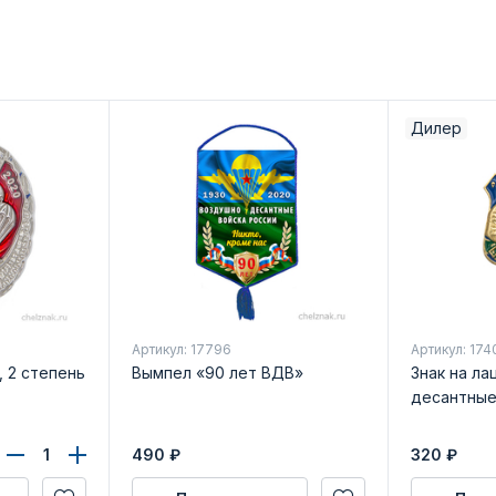
Дилер
Артикул: 17796
Артикул: 174
, 2 степень
Вымпел «90 лет ВДВ»
Знак на ла
десантные
490
₽
320
₽