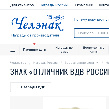
Для клиентов
Награды России
О компании
Конт
Почему покупают у 
Награды от производителя
Награды по
Вооруженные
Памятные даты
темам
силы
Челзнак.ру
Награды России
Вооруженные силы
Н
ЗНАК «ОТЛИЧНИК ВДВ РОСС
Награды ВДВ