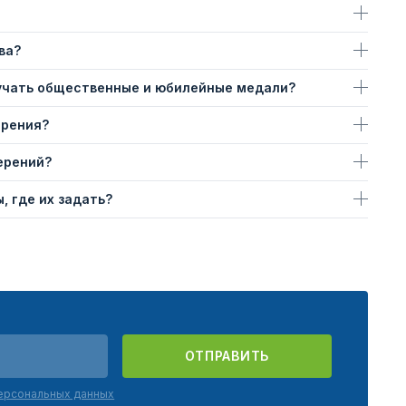
ва?
учать общественные и юбилейные медали?
ерения?
ерений?
, где их задать?
ОТПРАВИТЬ
персональных данных