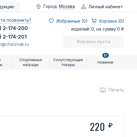
Город:
Москва
Личный кабинет
дукции
те позвонить?
Избранные (
0
)
Корзина (0)
) 2-174-200
изделий: 0, на сумму 0 ₽
) 2-174-201
Корзина пуста
n@chelznak.ru
81
и
Спортивные
Сопутствующие
Новинки
ры
награды
товары
Печать
220
₽