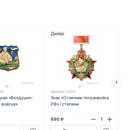
Дилер
06
Артикул: 3324
Арт
цкан «Воздушно-
Знак «Отличник погранвойск
Ме
 войска»
РФ» I степени
за
уд
690
₽
94