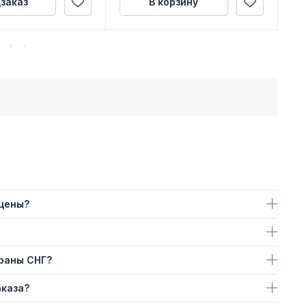
заказ
В корзину
 цены?
траны СНГ?
аказа?