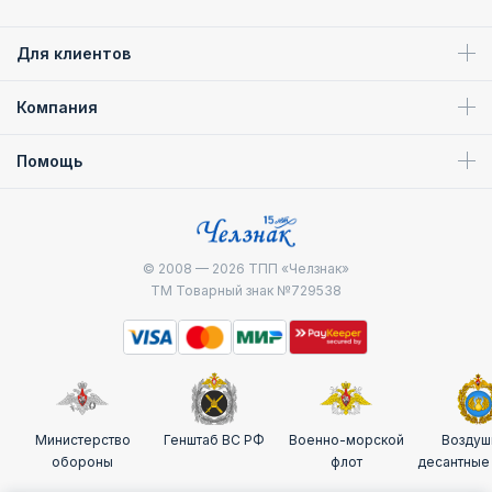
Для клиентов
Компания
Помощь
© 2008 — 2026
ТПП «Челзнак»
ТМ Товарный знак №729538
Министерство
Генштаб ВС РФ
Военно-морской
Воздуш
обороны
флот
десантные