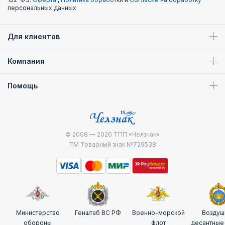
персональных данных
Для клиентов
Компания
Помощь
© 2008 — 2026
ТПП «Челзнак»
ТМ Товарный знак №729538
Министерство
Генштаб ВС РФ
Военно-морской
Воздуш
обороны
флот
десантные