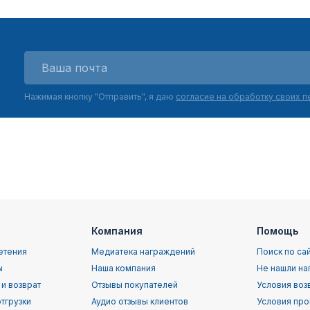
Нажимая кнопку "Отправить", я даю
согласие на обработку своих 
Компания
Помощь
етения
Медиатека награждений
Поиск по са
ы
Наша компания
Не нашли на
 и возврат
Отзывы покупателей
Условия воз
тгрузки
Аудио отзывы клиентов
Условия про