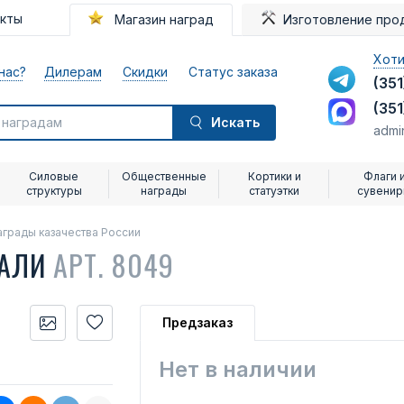
акты
Магазин наград
Изготовление про
Хоти
нас?
Дилерам
Скидки
Статус заказа
(351
(351
Искать
admi
Силовые
Общественные
Кортики и
Флаги 
структуры
награды
статуэтки
сувени
аграды казачества России
ДАЛИ
АРТ. 8049
Предзаказ
Нет в наличии