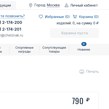
Город:
Москва
Личный кабинет
дукции
те позвонить?
Избранные (
0
)
Корзина (0)
) 2-174-200
изделий: 0, на сумму 0 ₽
) 2-174-201
Корзина пуста
n@chelznak.ru
81
и
Спортивные
Сопутствующие
Новинки
ры
награды
товары
Печать
790
₽