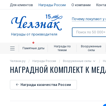
Для клиентов
Награды России
О компании
Конт
Почему покупают у 
Награды от производителя
Награды по
Вооруженные
Памятные даты
темам
силы
Челзнак.ру
Награды России
Вооруженные силы
Н
НАГРАДНОЙ КОМПЛЕКТ К МЕ
Награды казачества России