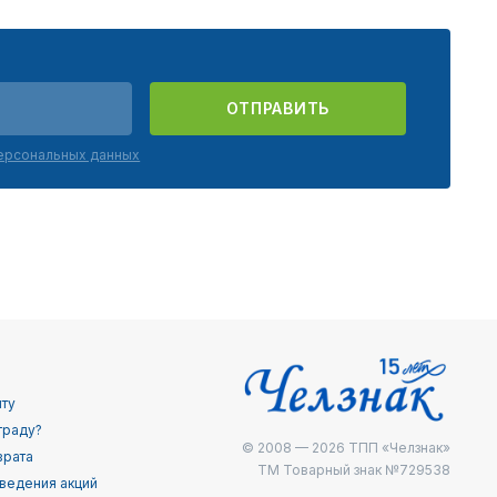
ОТПРАВИТЬ
персональных данных
йту
граду?
© 2008 — 2026
ТПП «Челзнак»
врата
ТМ Товарный знак №729538
ведения акций