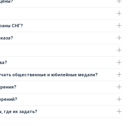
 цены?
траны СНГ?
аказа?
ва?
учать общественные и юбилейные медали?
ерения?
ерений?
, где их задать?