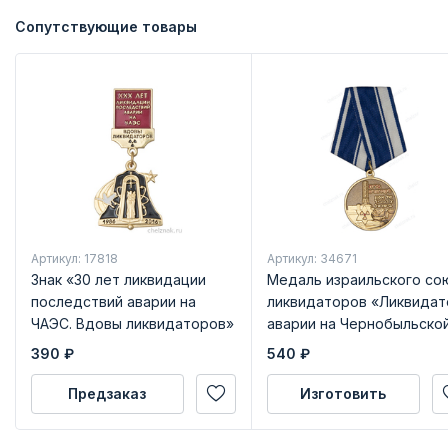
Сопутствующие товары
Артикул: 17818
Артикул: 34671
Знак «30 лет ликвидации
Медаль израильского со
последствий аварии на
ликвидаторов «Ликвидат
ЧАЭС. Вдовы ликвидаторов»
аварии на Чернобыльско
с бланком удостоверения
АЭС» с удостоверением
390
₽
540
₽
Предзаказ
Изготовить