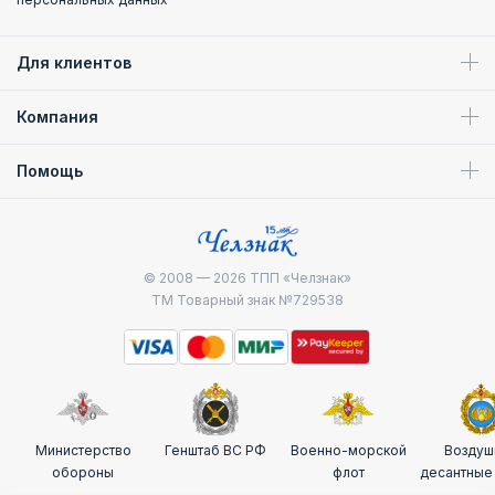
Для клиентов
Компания
Помощь
© 2008 — 2026
ТПП «Челзнак»
ТМ Товарный знак №729538
Министерство
Генштаб ВС РФ
Военно-морской
Воздуш
обороны
флот
десантные