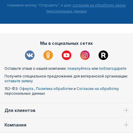
• 7 ноября является Днем парада советской армии на
Нажимая кнопку "Отправить", я даю
согласие на обработку своих
Красной площади в Москве в честь 24 годовщины
персональных данных
Октябрьской революции. Парад проводился в 1941 году.
• 23 февраля – бывший День Советской Армии, сегодня -
День защитников Отечества.
Мы в социальных сетях
Оставьте отзыв о нашей компании:
пожалуйтесь
или
поблагодарите
Получите специальное предложение для ветеранской организации:
оставьте заявку
152-ФЗ:
Оферта
,
Политика обработки
и
Согласие на обработку
персональных данных
Для клиентов
Компания