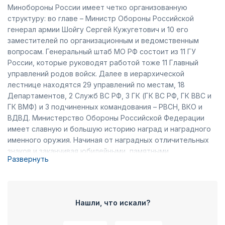
Минобороны России имеет четко организованную
структуру: во главе – Министр Обороны Российской
генерал армии Шойгу Сергей Кужугетович и 10 его
заместителей по организационным и ведомственным
вопросам. Генеральный штаб МО РФ состоит из 11 ГУ
России, которые руководят работой тоже 11 Главный
управлений родов войск. Далее в иерархической
лестнице находятся 29 управлений по местам, 18
Департаментов, 2 Служб ВС РФ, 3 ГК (ГК ВС РФ, ГК ВВС и
ГК ВМФ) и 3 подчиненных командования – РВСН, ВКО и
ВДВД. Министерство Обороны Российской Федерации
имеет славную и большую историю наград и наградного
именного оружия. Начиная от наградных отличительных
знаков и заканчивая юбилейными, памятными,
Развернуть
общественными и боевыми наградами, их можно купить в
компании ТПП «Челзнак». Кроме современной истории
боевых и других наград, здесь вы найдете изображения и
описания орденов и медалей царской России и
Нашли, что искали?
Советского Союза. Каждая медаль, орден или нагрудный
знак должны иметь сопроводительный и