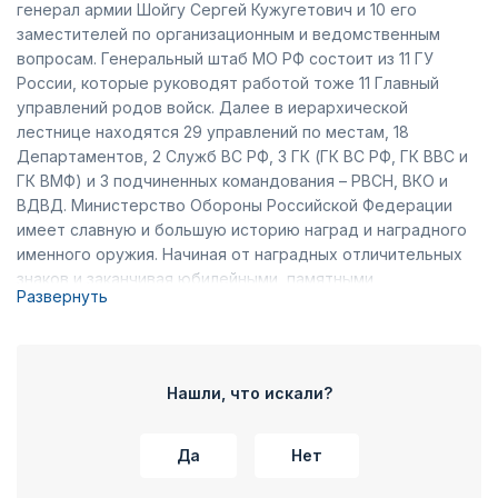
генерал армии Шойгу Сергей Кужугетович и 10 его
заместителей по организационным и ведомственным
вопросам. Генеральный штаб МО РФ состоит из 11 ГУ
России, которые руководят работой тоже 11 Главный
управлений родов войск. Далее в иерархической
лестнице находятся 29 управлений по местам, 18
Департаментов, 2 Служб ВС РФ, 3 ГК (ГК ВС РФ, ГК ВВС и
ГК ВМФ) и 3 подчиненных командования – РВСН, ВКО и
ВДВД. Министерство Обороны Российской Федерации
имеет славную и большую историю наград и наградного
именного оружия. Начиная от наградных отличительных
знаков и заканчивая юбилейными, памятными,
Развернуть
общественными и боевыми наградами, их можно купить в
компании ТПП «Челзнак». Кроме современной истории
боевых и других наград, здесь вы найдете изображения и
описания орденов и медалей царской России и
Нашли, что искали?
Советского Союза. Каждая медаль, орден или нагрудный
знак должны иметь сопроводительный и
удостоверяющий документ. Юбилейная медаль 200 лет
Да
Нет
Министерству обороны, награды медаль ветеран