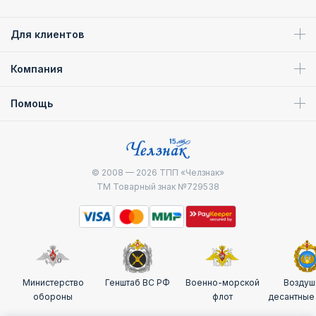
Для клиентов
Компания
Помощь
© 2008 — 2026
ТПП «Челзнак»
ТМ Товарный знак №729538
Министерство
Генштаб ВС РФ
Военно-морской
Воздуш
обороны
флот
десантные