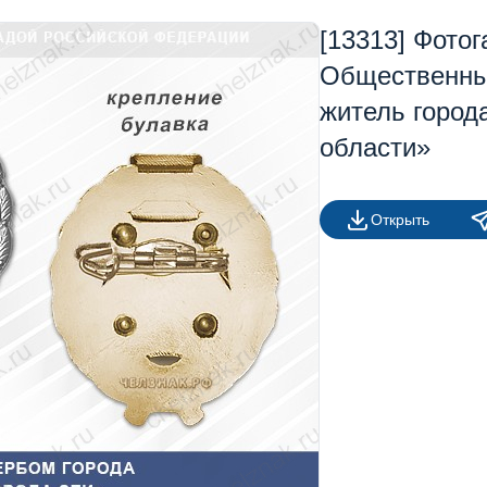
[13313] Фото
Общественны
житель город
области»
Открыть