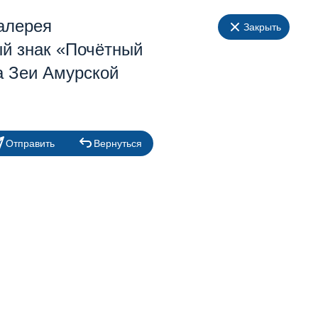
галерея
Закрыть
й знак «Почётный
а Зеи Амурской
Отправить
Вернуться