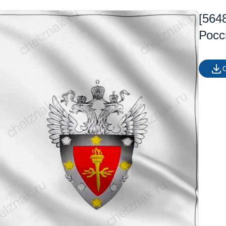
[564
Росс