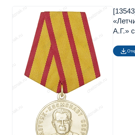
[1354
«Летчи
А.Г.» 
Отк