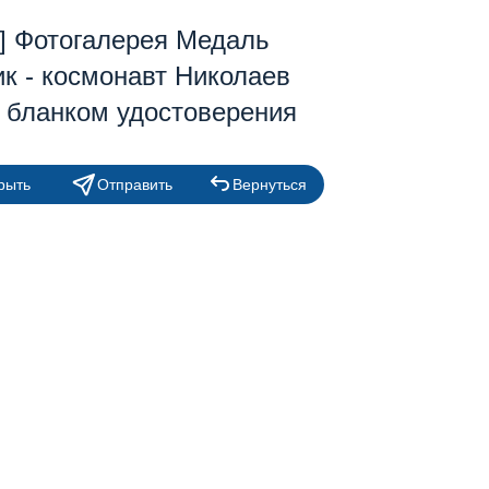
3] Фотогалерея Медаль
к - космонавт Николаев
с бланком удостоверения
рыть
Отправить
Вернуться